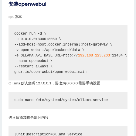
安装openwebui
cpu版本
docker run -d \
-p 0.0.0.0:3000:8080 \
--add-host=host.docker.internal:host-gateway \
-v open-webui:/app/backend/data \
-e OLLAMA_API_BASE_URL=http://
192.168.123.203
:11434 \ 
##
--name openwebui \
--restart always \
ghcr.io/open-webui/open-webui:main
Ollama 默认监听
127.0.0.1
，要改为
0.0.0.0
需要手动设置：
sudo nano /etc/systemd/system/ollama.service
进入后添加橙色部分内容
[Unit]Description=Ollama Service