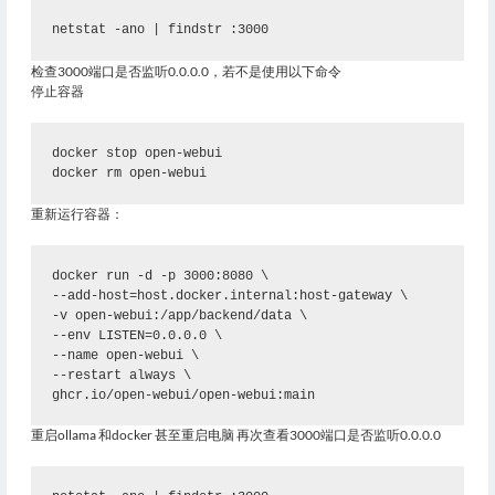
netstat -ano | findstr :3000
检查3000端口是否监听0.0.0.0，若不是使用以下命令
停止容器
docker stop open-webui
docker rm open-webui
重新运行容器：
docker run -d -p 3000:8080 \
--add-host=host.docker.internal:host-gateway \
-v open-webui:/app/backend/data \
--env LISTEN=0.0.0.0 \
--name open-webui \
--restart always \
ghcr.io/open-webui/open-webui:main
重启ollama 和docker 甚至重启电脑 再次查看3000端口是否监听0.0.0.0