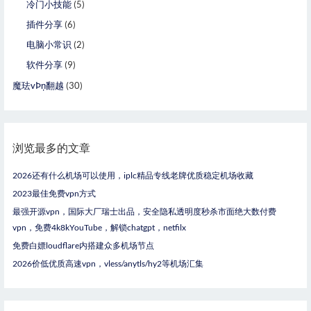
冷门小技能
(5)
插件分享
(6)
电脑小常识
(2)
软件分享
(9)
魔珐vÞņ翻越
(30)
浏览最多的文章
2026还有什么机场可以使用，iplc精品专线老牌优质稳定机场收藏
2023最佳免费vpn方式
最强开源vpn，国际大厂瑞士出品，安全隐私透明度秒杀市面绝大数付费
vpn，免费4k8kYouTube，解锁chatgpt，netfilx
免费白嫖loudflare内搭建众多机场节点
2026价低优质高速vpn，vless/anytls/hy2等机场汇集