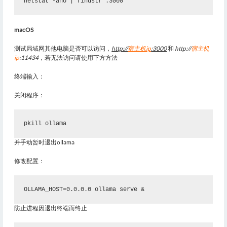
netstat -ano | findstr :3000
macOS
测试局域网其他电脑是否可以访问，
http://
宿主机ip
:3000
和
http://
宿主机
ip
:11434
，若无法访问请使用下方方法
终端输入：
关闭程序：
pkill ollama
并手动暂时退出ollama
修改配置：
OLLAMA_HOST=0.0.0.0 ollama serve &
防止进程因退出终端而终止