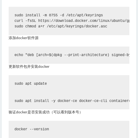
sudo install -m 0755 -d /etc/apt/keyrings
curl -fsSL https://download.docker.com/linux/ubuntu/gpg |
sudo chmod a+r /etc/apt/keyrings/docker.asc
添加docker软件源
echo "deb [arch=$(dpkg --print-architecture) signed-by=/e
更新软件包并安装docker
sudo apt update
sudo apt install -y docker-ce docker-ce-cli containerd.io
验证docker是否安装成功（可以看到版本号）
docker --version