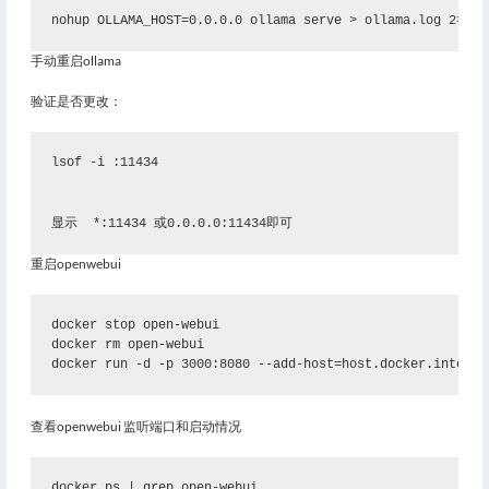
nohup OLLAMA_HOST=0.0.0.0 ollama serve > ollama.log 2>&1 
手动重启ollama
验证是否更改：
lsof -i :11434
显示  *:11434
 或0.0.0.0:11434即可
重启openwebui
docker stop open-webui
docker rm open-webui
docker run -d -p 3000:8080 --add-host=host.docker.interna
查看openwebui 监听端口和启动情况
docker ps | grep open-webui