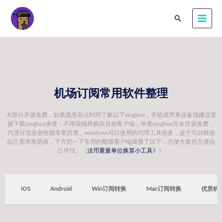
机场订阅常用软件整理
大部分开源免费，如果愿意花点时间了解以下singbox，手机或苹果设备就建议直
接下载singbox来使，不用花钱再购买其他客户端，毕竟singbox完全开源免费，
代理分流安全性都非常厉害。windows可以使用的代理工具很多，这个可以根据
自己需求来选择，下方把一下常用的翻墙客户端规整了以下，方便大家也方便自
己寻找。（
法币重量单位换算小工具》
）
S
iOS
Android
Win订阅转换
Mac订阅转换
优质机